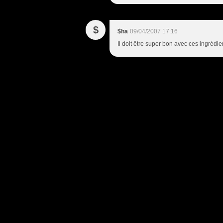
$
$ha
09/04/2007 17:16
Il doit être super bon avec ces ingrédie