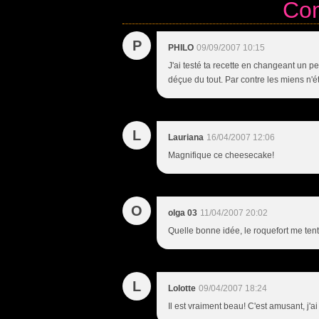
Co
P
PHILO
09/09/2007 10:15
J'ai testé ta recette en changeant un pe
déçue du tout. Par contre les miens n'é
L
Lauriana
16/04/2007 12:06
Magnifique ce cheesecake!
O
olga 03
11/04/2007 20:02
Quelle bonne idée, le roquefort me tente
L
Lolotte
09/04/2007 18:24
Il est vraiment beau! C'est amusant, j'