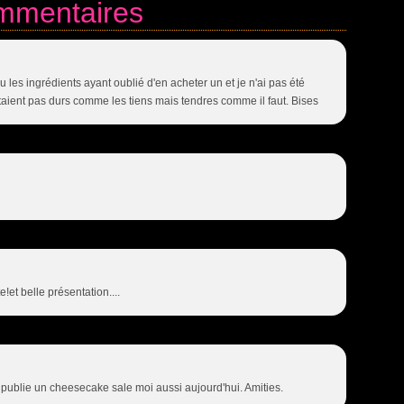
mmentaires
u les ingrédients ayant oublié d'en acheter un et je n'ai pas été
taient pas durs comme les tiens mais tendres comme il faut. Bises
!et belle présentation....
ai publie un cheesecake sale moi aussi aujourd'hui. Amities.