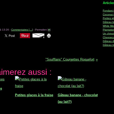
Article
Fondant 
Coconut 
Petites gl
Gâteau ba
White Mo
 à 13:26 -
Commentaires [
…
]
- Permalien [
#
]
Plantati
Un chinoi
Cheesecak
Gâteau de
Gâteau tr
"Soufflans" Courgettes Roquefort
imerez aussi :
es
Petites glaces à la fraise
Gâteau banane - chocolat
(au lait?)