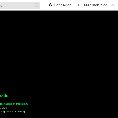
Connexion
+
Créer mon blog
ande!
tes faciles et très miam!
u blog
 blog avec CanalBlog