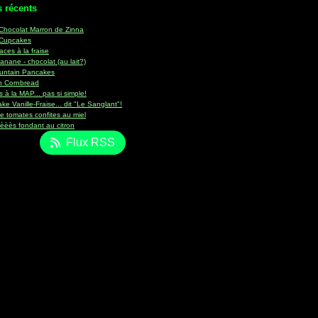
s récents
Chocolat Marron de Zinna
Cupcakes
aces à la fraise
nane - chocolat (au lait?)
untain Pancakes
on Cornbread
s à la MAP... pas si simple!
e Vanille-Fraise... dit "Le Sanglant"!
 tomates confites au miel
èèès fondant au citron
Flux RSS