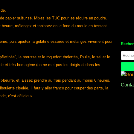
ide.
de papier sulfurisé. Mixez les TUC pour les réduire en poudre.
e beurre, mélangez et tapissez-en le fond du moule en tassant
crème, puis ajoutez la gélatine essorée et mélangez vivement pour
Recher
latinée", la brousse et le roquefort émiettés, l'huile, le sel et le
uide et très homogène (on ne met pas les doigts dedans les
t-beurre, et laissez prendre au frais pendant au moins 6 heures.
Contac
ulette ciselée. Il faut y aller franco pour couper des parts, la
ade, c'est délicieux.